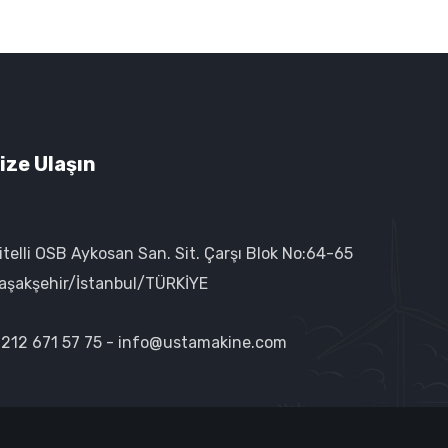
ize Ulaşın
kitelli OSB Aykosan San. Sit. Çarşı Blok No:64-65
aşakşehir/İstanbul/TÜRKİYE
 212 671 57 75 -
info@ustamakine.com